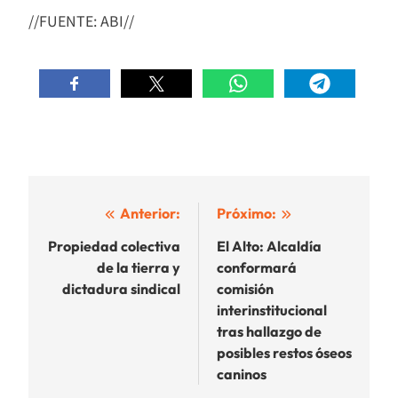
//FUENTE: ABI//
Navegación
Anterior:
Próximo:
de
Propiedad colectiva
El Alto: Alcaldía
de la tierra y
conformará
entradas
dictadura sindical
comisión
interinstitucional
tras hallazgo de
posibles restos óseos
caninos