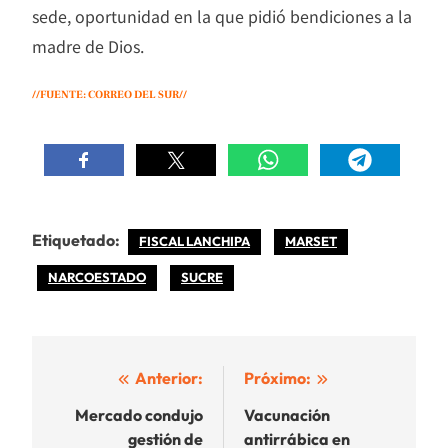
sede, oportunidad en la que pidió bendiciones a la
madre de Dios.
//FUENTE: CORREO DEL SUR//
Etiquetado:
FISCAL LANCHIPA
MARSET
NARCOESTADO
SUCRE
Navegación
Anterior:
Próximo:
de
Mercado condujo
Vacunación
gestión de
antirrábica en