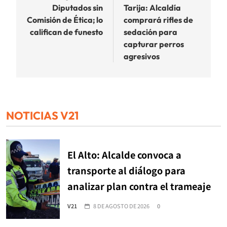
entradas
Diputados sin
Tarija: Alcaldía
Comisión de Ética; lo
comprará rifles de
califican de funesto
sedación para
capturar perros
agresivos
NOTICIAS V21
El Alto: Alcalde convoca a
transporte al diálogo para
analizar plan contra el trameaje
V21
8 DE AGOSTO DE 2026
0