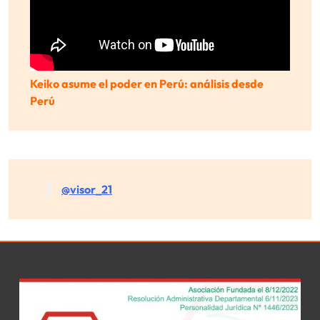
Keiko asume el poder en Perú: análisis desde
Perú
@visor_21