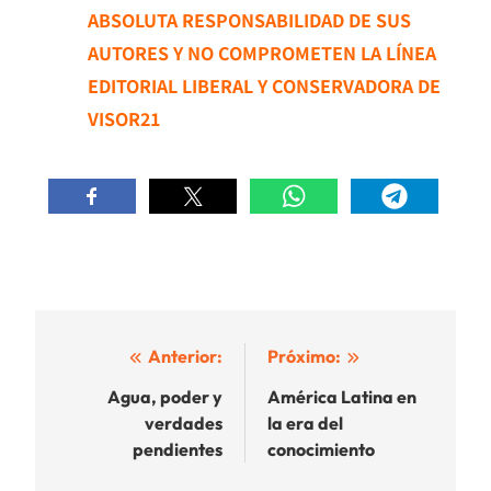
ABSOLUTA RESPONSABILIDAD DE SUS
AUTORES Y NO COMPROMETEN LA LÍNEA
EDITORIAL LIBERAL Y CONSERVADORA DE
VISOR21
Navegación
Anterior:
Próximo:
de
Agua, poder y
América Latina en
verdades
la era del
entradas
pendientes
conocimiento