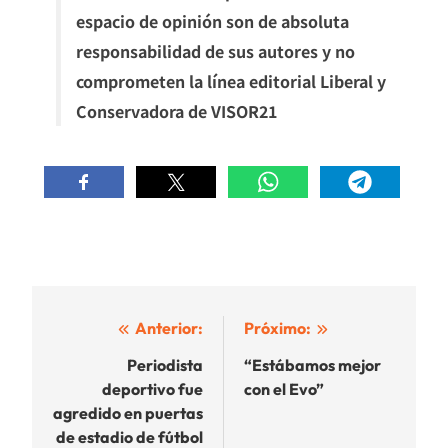
espacio de opinión son de absoluta
responsabilidad de sus autores y no
comprometen la línea editorial Liberal y
Conservadora de VISOR21
Navegación
Anterior:
Próximo:
de
Periodista
“Estábamos mejor
deportivo fue
con el Evo”
entradas
agredido en puertas
de estadio de fútbol