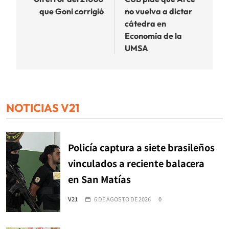
de
que Goni corrigió
no vuelva a dictar
entradas
cátedra en
Economía de la
UMSA
NOTICIAS V21
Policía captura a siete brasileños
vinculados a reciente balacera
en San Matías
V21
6 DE AGOSTO DE 2026
0