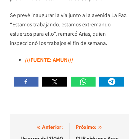
Se prevé inaugurar la vía junto a la avenida La Paz.
“Estamos trabajando, estamos extremando
esfuerzos para ello”, remarcó Arias, quien
inspeccionó los trabajos el fin de semana.
///FUENTE: AMUN///
Navegación
Anterior:
Próximo:
Un error del 21060
CUB pide que Arce