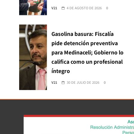
V21
4 DE AGOSTO DE 2026
0
Gasolina basura: Fiscalía
pide detención preventiva
para Medinaceli; Gobierno lo
califica como un profesional
íntegro
V21
30 DE JULIO DE 2026
0