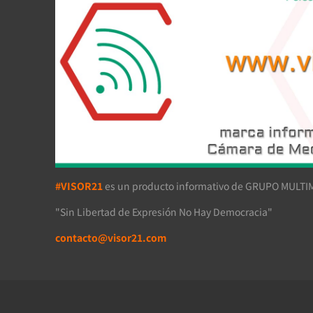
#VISOR21
es un producto informativo de GRUPO MULTIM
"Sin Libertad de Expresión No Hay Democracia"
contacto@visor21.com