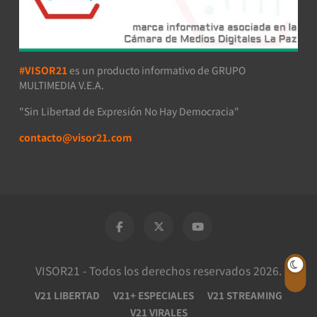
#VISOR21
es un producto informativo de GRUPO
MULTIMEDIA V.E.A.
"Sin Libertad de Expresión No Hay Democracia"
contacto@visor21.com
VISOR21 - Todos los derechos reservados 2026.
V21 LIBERTAD
V21+ ESPECIALES
V21 STREAMING
V21 VIRALES