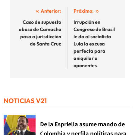
Navegación
Anterior:
Próximo:
de
Caso de supuesto
Irrupción en
abuso de Camacho
Congreso de Brasil
entradas
pasa a jurisdicción
le da al socialista
de Santa Cruz
Lula la excusa
perfecta para
aniquilar a
oponentes
NOTICIAS V21
De la Espriella asume mando de
Colombia y perfila políticas para