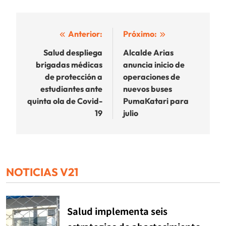
Navegación
Anterior:
Próximo:
de
Salud despliega
Alcalde Arias
brigadas médicas
anuncia inicio de
entradas
de protección a
operaciones de
estudiantes ante
nuevos buses
quinta ola de Covid-
PumaKatari para
19
julio
NOTICIAS V21
Salud implementa seis