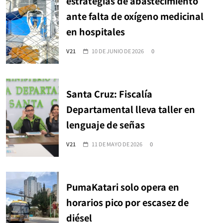
estrategias de abastecimiento
ante falta de oxígeno medicinal
en hospitales
V21
10 DE JUNIO DE 2026
0
Santa Cruz: Fiscalía
Departamental lleva taller en
lenguaje de señas
V21
11 DE MAYO DE 2026
0
PumaKatari solo opera en
horarios pico por escasez de
diésel