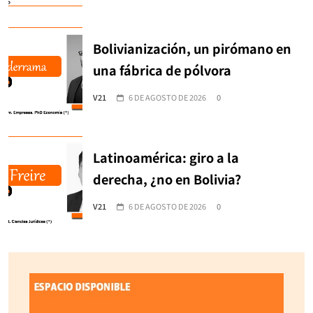
Bolivianización, un pirómano en
una fábrica de pólvora
V21
6 DE AGOSTO DE 2026
0
Latinoamérica: giro a la
derecha, ¿no en Bolivia?
V21
6 DE AGOSTO DE 2026
0