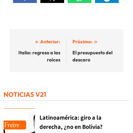
Navegación
Anterior:
Próximo:
de
Italia: regreso a las
El presupuesto del
raíces
descaro
entradas
NOTICIAS V21
Latinoamérica: giro a la
derecha, ¿no en Bolivia?