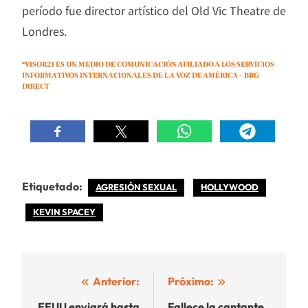
período fue director artístico del Old Vic Theatre de
Londres.
*VISOR21 ES UN MEDIO DE COMUNICACIÓN AFILIADO A LOS SERVICIOS
INFORMATIVOS INTERNACIONALES DE LA VOZ DE AMÉRICA – BBG
DIRECT
Etiquetado:
AGRESIÓN SEXUAL
HOLLYWOOD
KEVIN SPACEY
Navegación
Anterior:
Próximo:
EEUU enviará hasta
Fallece la cantante