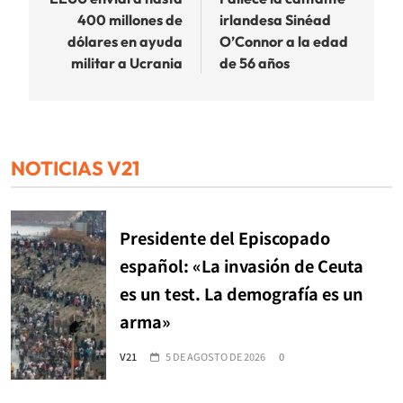
de
400 millones de
irlandesa Sinéad
entradas
dólares en ayuda
O’Connor a la edad
militar a Ucrania
de 56 años
NOTICIAS V21
Presidente del Episcopado
español: «La invasión de Ceuta
es un test. La demografía es un
arma»
V21
5 DE AGOSTO DE 2026
0