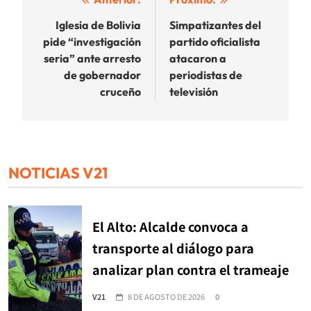
Navegación
de
Iglesia de Bolivia
Simpatizantes del
pide “investigación
partido oficialista
entradas
seria” ante arresto
atacaron a
de gobernador
periodistas de
cruceño
televisión
NOTICIAS V21
El Alto: Alcalde convoca a
transporte al diálogo para
analizar plan contra el trameaje
V21
8 DE AGOSTO DE 2026
0