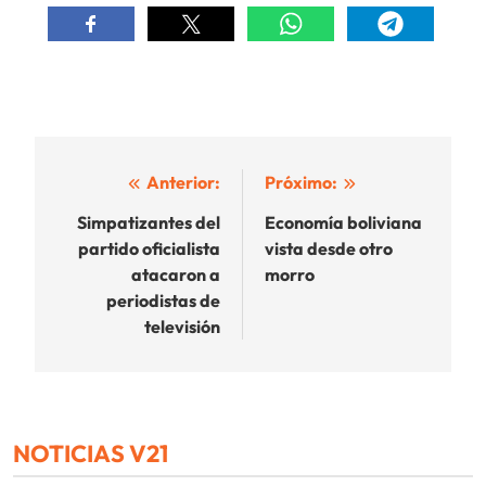
Navegación
Anterior:
Próximo:
de
Simpatizantes del
Economía boliviana
partido oficialista
vista desde otro
entradas
atacaron a
morro
periodistas de
televisión
NOTICIAS V21