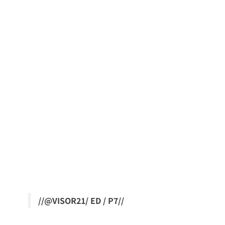
//@VISOR21/ ED / P7//