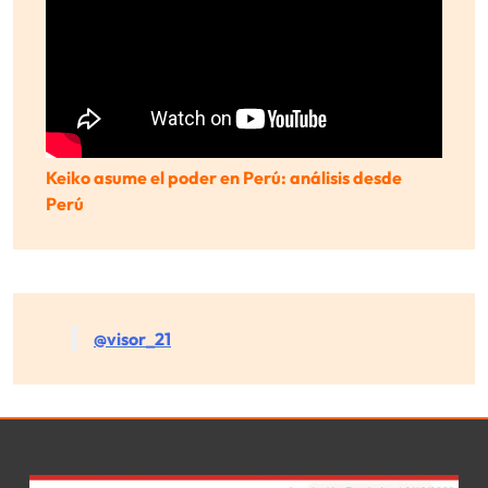
Keiko asume el poder en Perú: análisis desde
Perú
@visor_21