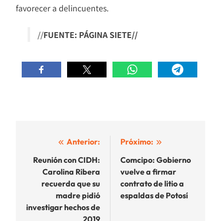
favorecer a delincuentes.
//
FUENTE: PÁGINA SIETE//
Navegación
Anterior:
Próximo:
de
Reunión con CIDH:
Comcipo: Gobierno
Carolina Ribera
vuelve a firmar
entradas
recuerda que su
contrato de litio a
madre pidió
espaldas de Potosí
investigar hechos de
2019