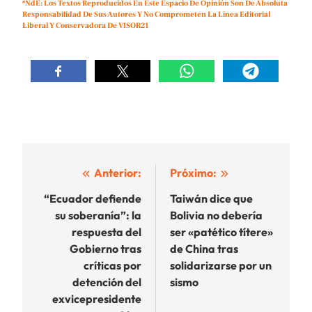
*NdE: Los Textos Reproducidos En Este Espacio De Opinión Son De Absoluta
Responsabilidad De Sus Autores Y No Comprometen La Línea Editorial
Liberal Y Conservadora De VISOR21
Navegación
Anterior:
Próximo:
de
“Ecuador defiende
Taiwán dice que
su soberanía”: la
Bolivia no debería
entradas
respuesta del
ser «patético títere»
Gobierno tras
de China tras
críticas por
solidarizarse por un
detención del
sismo
exvicepresidente