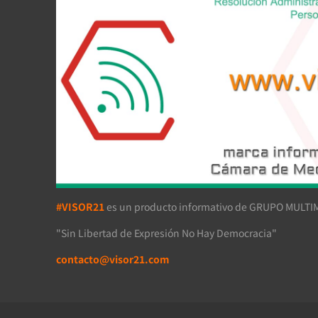
#VISOR21
es un producto informativo de GRUPO MULTIM
"Sin Libertad de Expresión No Hay Democracia"
contacto@visor21.com