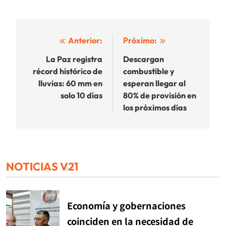
Navegación
Anterior:
Próximo:
de
La Paz registra
Descargan
récord histórico de
combustible y
entradas
lluvias: 60 mm en
esperan llegar al
solo 10 días
80% de provisión en
los próximos días
NOTICIAS V21
Economía y gobernaciones
coinciden en la necesidad de