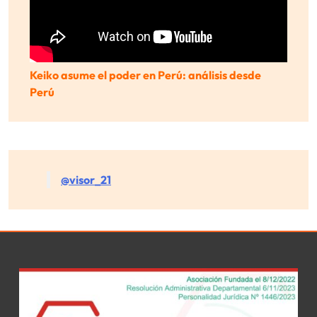
Keiko asume el poder en Perú: análisis desde
Perú
@visor_21