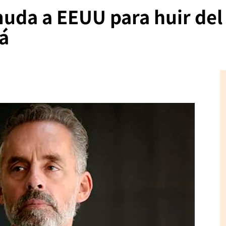
uda a EEUU para huir del 
dá