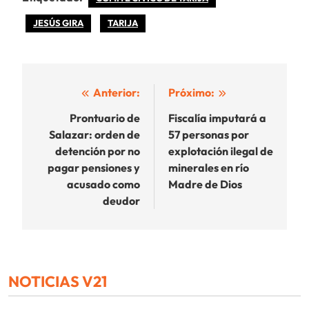
JESÚS GIRA
TARIJA
Navegación
Anterior:
Próximo:
de
Prontuario de
Fiscalía imputará a
Salazar: orden de
57 personas por
entradas
detención por no
explotación ilegal de
pagar pensiones y
minerales en río
acusado como
Madre de Dios
deudor
NOTICIAS V21