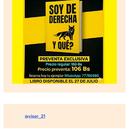
@visor_21