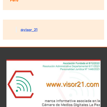
Perú
@visor_21