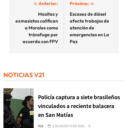
Navegación
Anterior:
Próximo:
de
Masitas y
Escasez de diésel
exmasistas califican
afecta trabajos de
entradas
a Morales como
atención de
tránsfuga por
emergencias en La
acuerdo con FPV
Paz
NOTICIAS V21
Policía captura a siete brasileños
vinculados a reciente balacera
en San Matías
V21
6 DE AGOSTO DE 2026
0