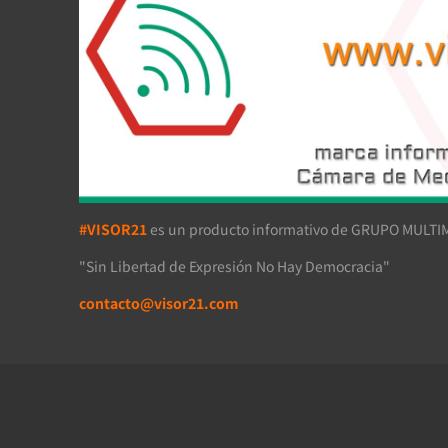
#VISOR21
es un producto informativo de GRUPO MULTIM
"Sin Libertad de Expresión No Hay Democracia"
contacto@visor21.com