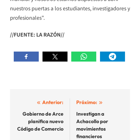
nuestros puertas a los estudiantes, investigadores y
profesionales”.
//FUENTE: LA RAZÓN//
Navegación
Anterior:
Próximo:
de
Gobierno de Arce
Investigan a
planifica nuevo
Achacollo por
entradas
Código de Comercio
movimientos
financieros