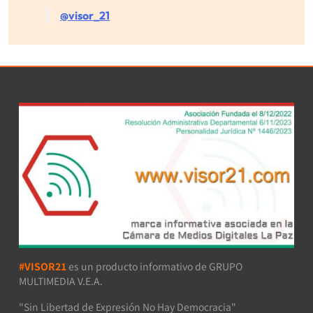
@visor_21
#VISOR21
es un producto informativo de GRUPO
MULTIMEDIA V.E.A.
"Sin Libertad de Expresión No Hay Democracia"