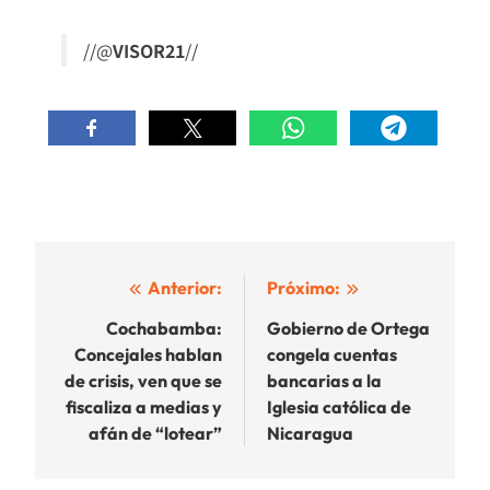
//@
VISOR21
//
Navegación
Anterior:
Próximo:
de
Cochabamba:
Gobierno de Ortega
Concejales hablan
congela cuentas
entradas
de crisis, ven que se
bancarias a la
fiscaliza a medias y
Iglesia católica de
afán de “lotear”
Nicaragua