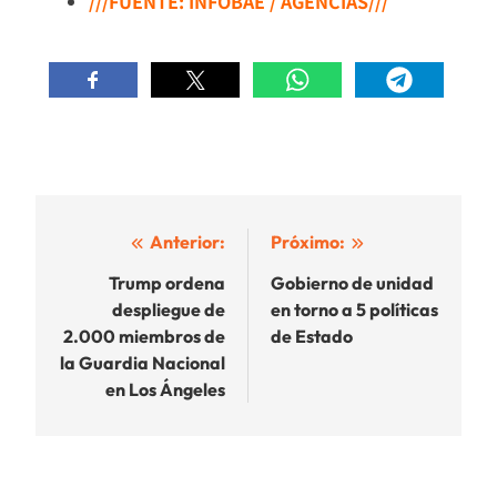
///FUENTE: INFOBAE / AGENCIAS///
Navegación
Anterior:
Próximo:
de
Trump ordena
Gobierno de unidad
despliegue de
en torno a 5 políticas
entradas
2.000 miembros de
de Estado
la Guardia Nacional
en Los Ángeles