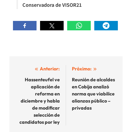
Conservadora de VISOR21
Navegación
Anterior:
Próximo:
de
Hassenteufel ve
Reunión de alcaldes
aplicación de
en Cobija analizó
entradas
reforma en
norma que viabilice
diciembre y habla
alianzas público –
de modificar
privadas
selección de
candidatos por ley