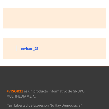
@visor_21
#VISOR21
es un producto informativo de GRUPO
MULTIMEDIA V.E.A.
"Sin Libertad de Expresión No Hay Democracia"