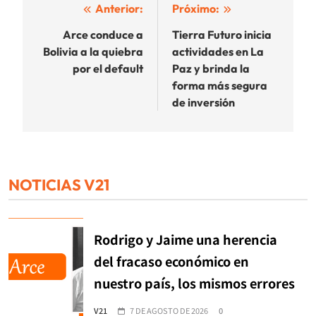
Navegación
Anterior:
Próximo:
de
Arce conduce a
Tierra Futuro inicia
Bolivia a la quiebra
actividades en La
entradas
por el default
Paz y brinda la
forma más segura
de inversión
NOTICIAS V21
Rodrigo y Jaime una herencia
del fracaso económico en
nuestro país, los mismos errores
V21
7 DE AGOSTO DE 2026
0