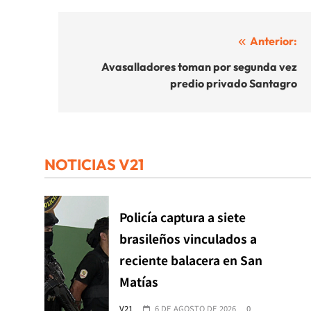
Navegación
Anterior:
de
Avasalladores toman por segunda vez
predio privado Santagro
entradas
NOTICIAS V21
Policía captura a siete
brasileños vinculados a
reciente balacera en San
Matías
V21
6 DE AGOSTO DE 2026
0