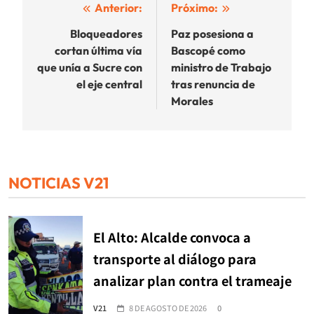
Navegación
Anterior:
Próximo:
de
Bloqueadores
Paz posesiona a
cortan última vía
Bascopé como
entradas
que unía a Sucre con
ministro de Trabajo
el eje central
tras renuncia de
Morales
NOTICIAS V21
El Alto: Alcalde convoca a
transporte al diálogo para
analizar plan contra el trameaje
V21
8 DE AGOSTO DE 2026
0