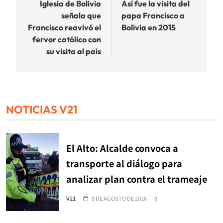
de
Iglesia de Bolivia
Así fue la visita del
señala que
papa Francisco a
entradas
Francisco reavivó el
Bolivia en 2015
fervor católico con
su visita al país
NOTICIAS V21
El Alto: Alcalde convoca a
transporte al diálogo para
analizar plan contra el trameaje
V21
8 DE AGOSTO DE 2026
0