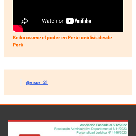
Keiko asume el poder en Perú: análisis desde
Perú
@visor_21