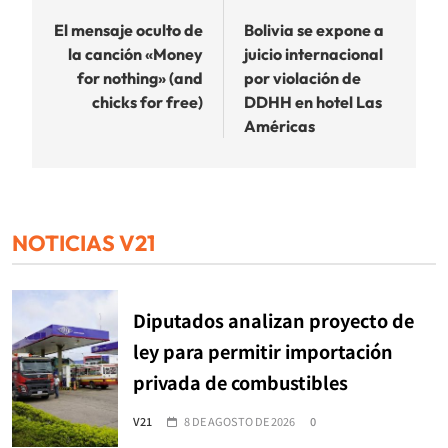
de
El mensaje oculto de
Bolivia se expone a
la canción «Money
juicio internacional
entradas
for nothing» (and
por violación de
chicks for free)
DDHH en hotel Las
Américas
NOTICIAS V21
Diputados analizan proyecto de
ley para permitir importación
privada de combustibles
V21
8 DE AGOSTO DE 2026
0