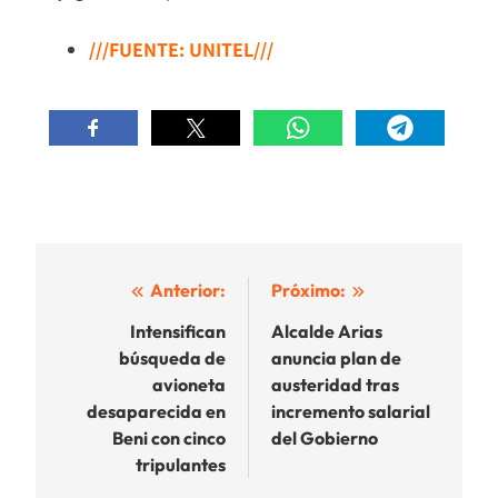
///FUENTE: UNITEL///
Navegación
Anterior:
Próximo:
de
Intensifican
Alcalde Arias
búsqueda de
anuncia plan de
entradas
avioneta
austeridad tras
desaparecida en
incremento salarial
Beni con cinco
del Gobierno
tripulantes