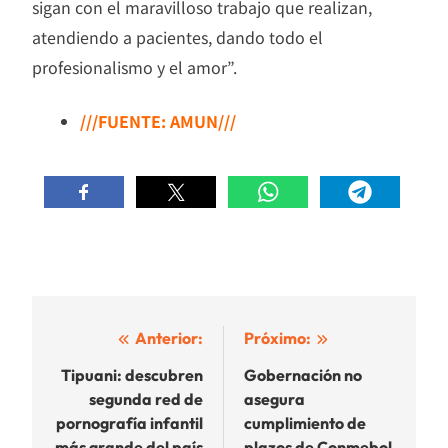
sigan con el maravilloso trabajo que realizan,
atendiendo a pacientes, dando todo el
profesionalismo y el amor”.
///FUENTE: AMUN///
Navegación
Anterior:
Próximo:
de
Tipuani: descubren
Gobernación no
segunda red de
asegura
entradas
pornografía infantil
cumplimiento de
más grande del país
plazos de Conmebol