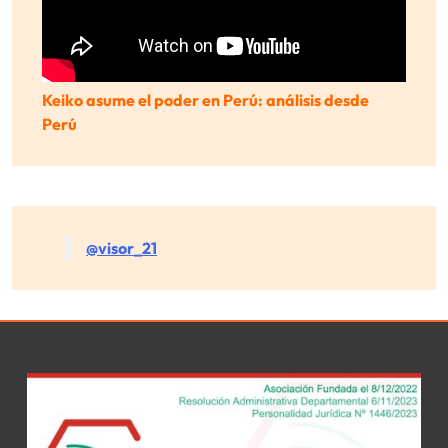
Keiko asume el poder en Perú: análisis desde
Perú
@visor_21