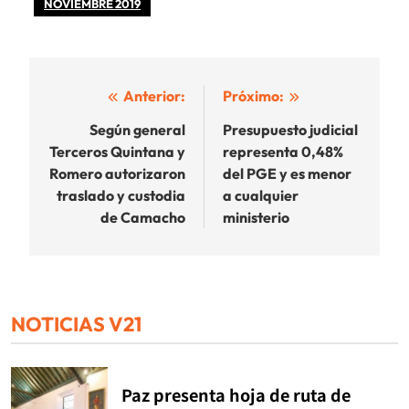
NOVIEMBRE 2019
Navegación
Anterior:
Próximo:
de
Según general
Presupuesto judicial
Terceros Quintana y
representa 0,48%
entradas
Romero autorizaron
del PGE y es menor
traslado y custodia
a cualquier
de Camacho
ministerio
NOTICIAS V21
Paz presenta hoja de ruta de