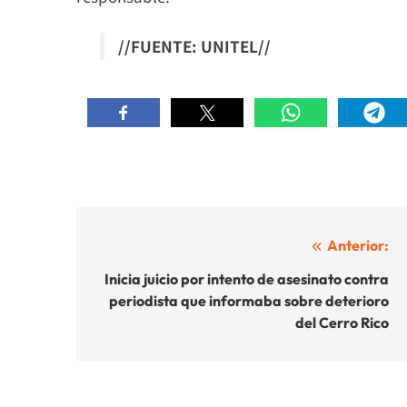
//FUENTE: UNITEL//
Navegación
Anterior:
de
Inicia juicio por intento de asesinato contra
periodista que informaba sobre deterioro
entradas
del Cerro Rico