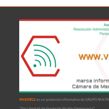
#VISOR21
es un producto informativo de GRUPO MULTIM
"Sin Libertad de Expresión No Hay Democracia"