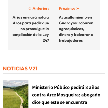
Navegación
Anterior:
Próximo:
de
Arias enviará nota a
Avasallamiento en
Arce para pedir que
Guarayos: robaron
entradas
no promulgue la
agroquímicos,
ampliación de la Ley
dinero y balearon a
247
trabajadores
NOTICIAS V21
Ministerio Público pedirá 8 años
contra Arce Mosqueira; abogado
dice que este se encuentra