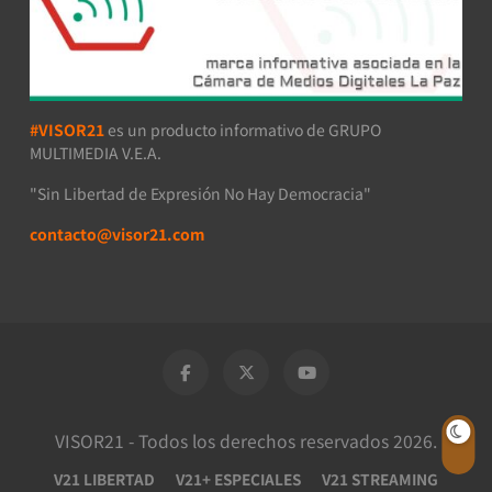
#VISOR21
es un producto informativo de GRUPO
MULTIMEDIA V.E.A.
"Sin Libertad de Expresión No Hay Democracia"
contacto@visor21.com
VISOR21 - Todos los derechos reservados 2026.
V21 LIBERTAD
V21+ ESPECIALES
V21 STREAMING