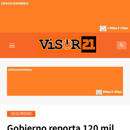
Saltar
al
contenido
VISOR21
Periodismo Y Libertad
SEGURIDAD
Gobierno reporta 120 mil