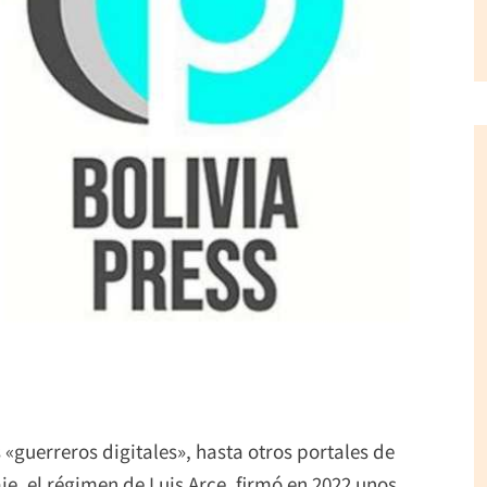
«guerreros digitales», hasta otros portales de
e, el régimen de Luis Arce, firmó en 2022 unos