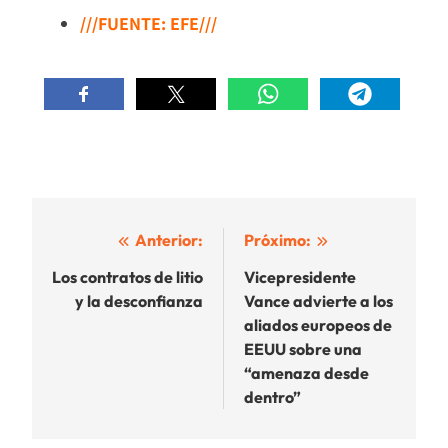
///FUENTE: EFE///
Navegación
Anterior:
Próximo:
de
Los contratos de litio
Vicepresidente
y la desconfianza
Vance advierte a los
entradas
aliados europeos de
EEUU sobre una
“amenaza desde
dentro”