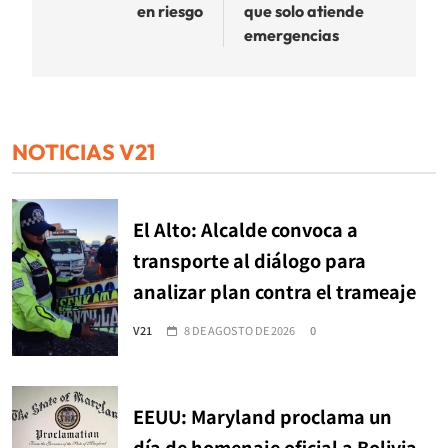
en riesgo
que solo atiende
emergencias
NOTICIAS V21
El Alto: Alcalde convoca a
transporte al diálogo para
analizar plan contra el trameaje
V21
8 DE AGOSTO DE 2026
0
EEUU: Maryland proclama un
día de homenaje oficial a Bolivia