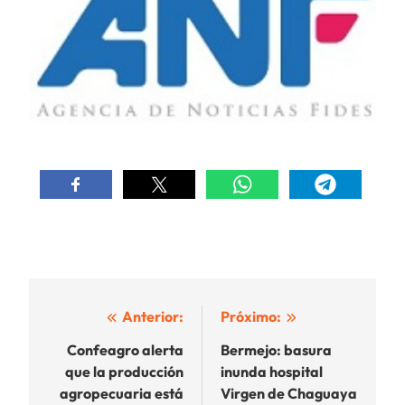
Navegación
Anterior:
Próximo:
de
Confeagro alerta
Bermejo: basura
que la producción
inunda hospital
entradas
agropecuaria está
Virgen de Chaguaya