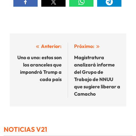
Navegación
Anterior:
Próximo:
de
Uno a uno: estos son
Magistratura
los aranceles que
analizará informe
entradas
impondrá Trump a
del Grupo de
cada país
Trabajo de NNUU
que sugiere liberar a
Camacho
NOTICIAS V21