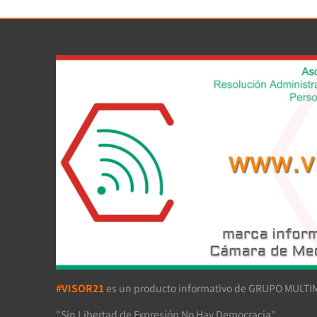
#VISOR21
es un producto informativo de GRUPO MULTIM
"Sin Libertad de Expresión No Hay Democracia"