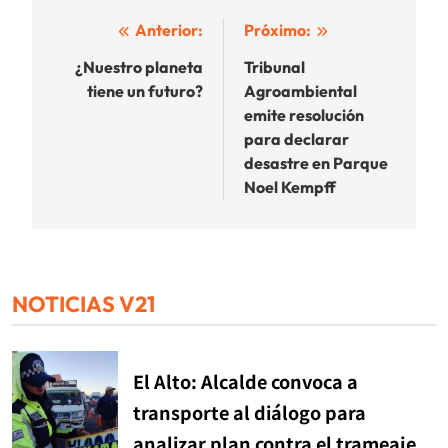
Navegación
Anterior:
Próximo:
de
¿Nuestro planeta
Tribunal
tiene un futuro?
Agroambiental
entradas
emite resolución
para declarar
desastre en Parque
Noel Kempff
NOTICIAS V21
El Alto: Alcalde convoca a
transporte al diálogo para
analizar plan contra el trameaje