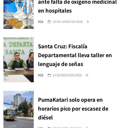
ante falta de oxígeno medicinal
en hospitales
V21
10 DE JUNIO DE 2026
0
Santa Cruz: Fiscalía
Departamental lleva taller en
lenguaje de señas
V21
11 DE MAYO DE 2026
0
PumaKatari solo opera en
horarios pico por escasez de
diésel