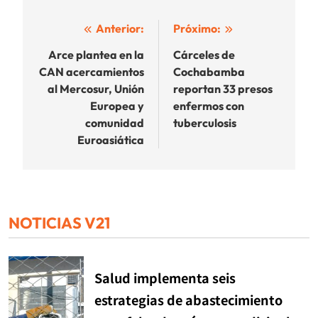
Navegación
Anterior:
Próximo:
de
Arce plantea en la
Cárceles de
CAN acercamientos
Cochabamba
entradas
al Mercosur, Unión
reportan 33 presos
Europea y
enfermos con
comunidad
tuberculosis
Euroasiática
NOTICIAS V21
Salud implementa seis
estrategias de abastecimiento