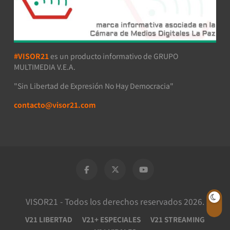
#VISOR21
es un producto informativo de GRUPO
MULTIMEDIA V.E.A.
"Sin Libertad de Expresión No Hay Democracia"
contacto@visor21.com
VISOR21 - Todos los derechos reservados 2026.
V21 LIBERTAD
V21+ ESPECIALES
V21 STREAMING