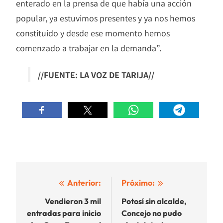
enterado en la prensa de que había una acción
popular, ya estuvimos presentes y ya nos hemos
constituido y desde ese momento hemos
comenzado a trabajar en la demanda”.
//FUENTE: LA VOZ DE TARIJA//
Navegación
Anterior:
Próximo:
de
Vendieron 3 mil
Potosí sin alcalde,
entradas para inicio
Concejo no pudo
entradas