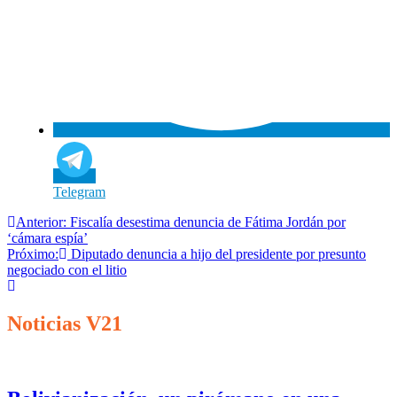
Telegram
Navegación
Anterior:
Fiscalía desestima denuncia de Fátima Jordán por
‘cámara espía’
de
Próximo:
Diputado denuncia a hijo del presidente por presunto
entradas
negociado con el litio
Noticias V21