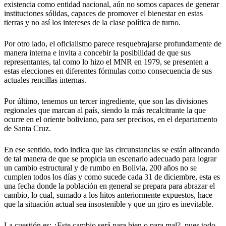
existencia como entidad nacional, aún no somos capaces de generar
instituciones sólidas, capaces de promover el bienestar en estas
tierras y no así los intereses de la clase política de turno.
Por otro lado, el oficialismo parece resquebrajarse profundamente de
manera interna e invita a concebir la posibilidad de que sus
representantes, tal como lo hizo el MNR en 1979, se presenten a
estas elecciones en diferentes fórmulas como consecuencia de sus
actuales rencillas internas.
Por último, tenemos un tercer ingrediente, que son las divisiones
regionales que marcan al país, siendo la más recalcitrante la que
ocurre en el oriente boliviano, para ser precisos, en el departamento
de Santa Cruz.
En ese sentido, todo indica que las circunstancias se están alineando
de tal manera de que se propicia un escenario adecuado para lograr
un cambio estructural y de rumbo en Bolivia, 200 años no se
cumplen todos los días y como sucede cada 31 de diciembre, esta es
una fecha donde la población en general se prepara para abrazar el
cambio, lo cual, sumado a los hitos anteriormente expuestos, hace
que la situación actual sea insostenible y que un giro es inevitable.
La cuestión es: ¿Este cambio será para bien o para mal?, pues todo