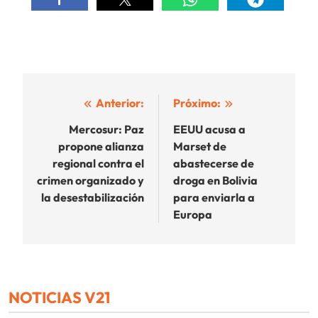
Navegación
Anterior:
Próximo:
de
Mercosur: Paz
EEUU acusa a
propone alianza
Marset de
entradas
regional contra el
abastecerse de
crimen organizado y
droga en Bolivia
la desestabilización
para enviarla a
Europa
NOTICIAS V21