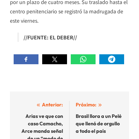
por un plazo de cuatro meses. Su traslado hasta el
centro penitenciario se registró la madrugada de
este viernes.
//FUENTE: EL DEBER//
Navegación
Anterior:
Próximo:
de
Arias ve que con
Brasil llora a un Pelé
caso Camacho,
que llenó de orgullo
entradas
Arce manda señal
a todo el país
de un “modo de