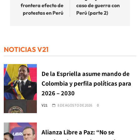
frontera efecto de
caso de guerra con
entradas
protestas en Perú
Perú (parte 2)
NOTICIAS V21
De la Espriella asume mando de
Colombia y perfila políticas para
2026 – 2030
V21
8 DE AGOSTO DE 2026
0
Alianza Libre a Paz: “No se